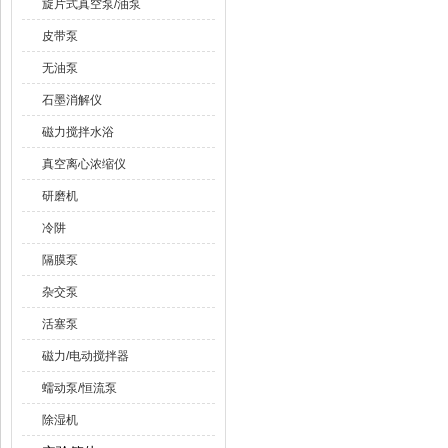
旋片式真空泵/油泵
皮带泵
无油泵
石墨消解仪
磁力搅拌水浴
真空离心浓缩仪
研磨机
冷阱
隔膜泵
杂交泵
活塞泵
磁力/电动搅拌器
蠕动泵/恒流泵
除湿机