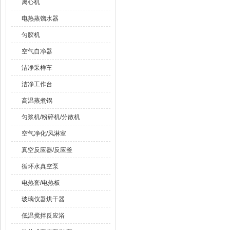
离心机
电热蒸馏水器
匀胶机
空气自净器
洁净采样车
洁净工作台
高温蒸煮锅
匀浆机/粉碎机/分散机
空气净化/风淋室
真空反应器/反应釜
循环水真空泵
电热套/电热板
玻璃仪器烘干器
低温搅拌反应浴