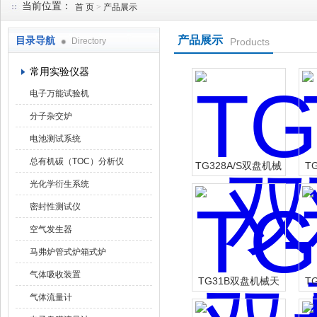
当前位置：
首 页
>
产品展示
产品展示
目录导航
Directory
Products
武汉华科达实验设备有限公司
常用实验仪器
电子万能试验机
分子杂交炉
电池测试系统
总有机碳（TOC）分析仪
TG328A/S双盘机械
T
天平
光化学衍生系统
密封性测试仪
空气发生器
马弗炉管式炉箱式炉
气体吸收装置
TG31B双盘机械天
T
气体流量计
平