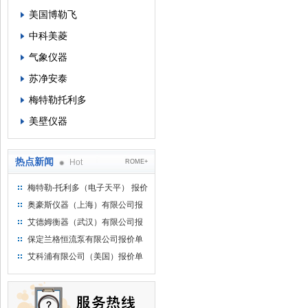
美国博勒飞
中科美菱
气象仪器
苏净安泰
梅特勒托利多
美壁仪器
热点新闻
Hot
ROME+
梅特勒-托利多（电子天平） 报价
单
奥豪斯仪器（上海）有限公司报
价单
艾德姆衡器（武汉）有限公司报
价单
保定兰格恒流泵有限公司报价单
艾科浦有限公司（美国）报价单