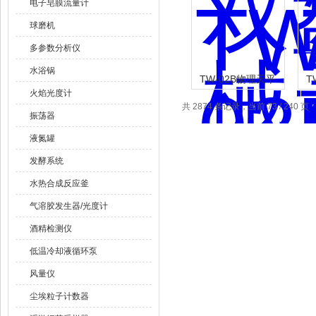
电子皂膜流量计
球磨机
多参数分析仪
水浴锅
TW-02B物理天平
T
火焰光度计
共 2874 条记录，当前 73 / 240 页
振荡器
液氮罐
发酵系统
水热合成反应釜
气溶胶发生器/光度计
酒精检测仪
低温冷却液循环泵
风量仪
尘埃粒子计数器