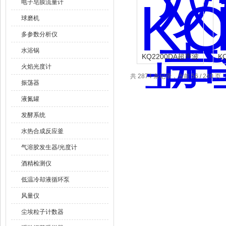
电子皂膜流量计
球磨机
多参数分析仪
水浴锅
KQ2200DA超声波
K
火焰光度计
清洗器
共 2874 条记录，当前 56 / 240 页
振荡器
液氮罐
发酵系统
水热合成反应釜
气溶胶发生器/光度计
酒精检测仪
低温冷却液循环泵
风量仪
尘埃粒子计数器