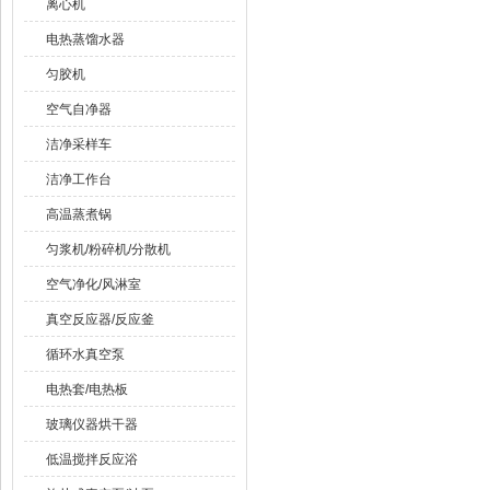
离心机
电热蒸馏水器
匀胶机
空气自净器
洁净采样车
洁净工作台
高温蒸煮锅
匀浆机/粉碎机/分散机
空气净化/风淋室
真空反应器/反应釜
循环水真空泵
电热套/电热板
玻璃仪器烘干器
低温搅拌反应浴