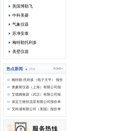
美国博勒飞
中科美菱
气象仪器
苏净安泰
梅特勒托利多
美壁仪器
热点新闻
Hot
ROME+
梅特勒-托利多（电子天平） 报价
单
奥豪斯仪器（上海）有限公司报
价单
艾德姆衡器（武汉）有限公司报
价单
保定兰格恒流泵有限公司报价单
艾科浦有限公司（美国）报价单