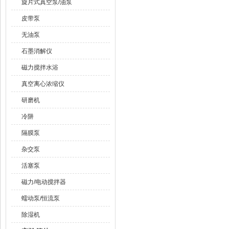
旋片式真空泵/油泵
皮带泵
无油泵
石墨消解仪
磁力搅拌水浴
真空离心浓缩仪
研磨机
冷阱
隔膜泵
杂交泵
活塞泵
磁力/电动搅拌器
蠕动泵/恒流泵
除湿机